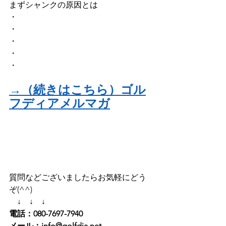
まずシャンクの原因とは
・
・
・
・
・
→（続きはこちら）ゴル
フディアメルマガ
質問などございましたらお気軽にどう
ぞ(^^)
　↓　↓　↓
電話：080-7697-7940
メール：info@golfdia.net