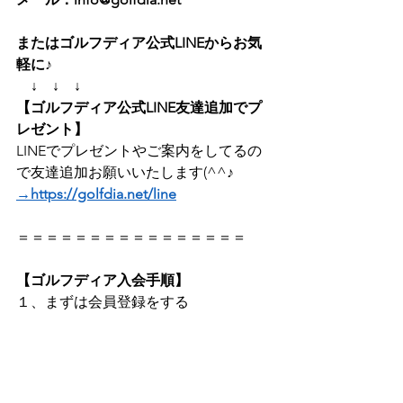
またはゴルフディア公式LINEからお気
軽に♪　
　↓　↓　↓
【ゴルフディア公式LINE友達追加でプ
レゼント】
LINEでプレゼントやご案内をしてるの
で友達追加お願いいたします(^^♪   
→https://golfdia.net/line
＝＝＝＝＝＝＝＝＝＝＝＝＝＝＝＝       
【ゴルフディア入会手順】
１、まずは会員登録をする       
２、支払い情報（クレジットカードか
Paypal）を入力する        
３、体験入会がスタート！        
※7日間の体験入会終了前に退会手続き