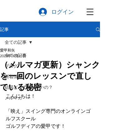
ログイン
記事
全ての記事
愛甲和矢
全ての記事
2023年10月11日
（メルマガ更新）シャンク
ブログ
を一回のレッスンで直し
新着情報
ている秘密
結局どうすればいいの？
こんにちは！
メルマガ
「映え」スイング専門のオンラインゴ
ルフスクール
ゴルフディアの愛甲です！