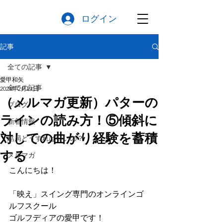
ログイン
記事
全ての記事
愛甲和矢
全ての記事
2024年2月21日
（メルマガ更新）パターの
ブログ
ラインの読み方！⑤傾斜に
新着情報
対しての曲がり経験を蓄積
結局どうすればいいの？
する
メルマガ
こんにちは！
「映え」スイング専門のオンラインゴ
ルフスクール
ゴルフディアの愛甲です！