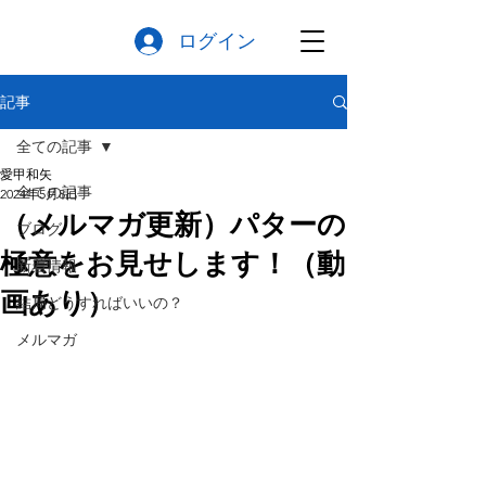
ログイン
記事
全ての記事
愛甲和矢
全ての記事
2024年5月8日
（メルマガ更新）パターの
ブログ
極意をお見せします！（動
新着情報
画あり）
結局どうすればいいの？
メルマガ