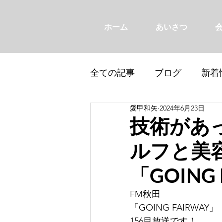
ホーム
あいさつ
全ての記事
ブログ
新着
愛甲和矢
2024年6月23日
技術があ
ルフと美容
「GOING
FM秋田
「GOING FAIRWAY」
156目放送です！