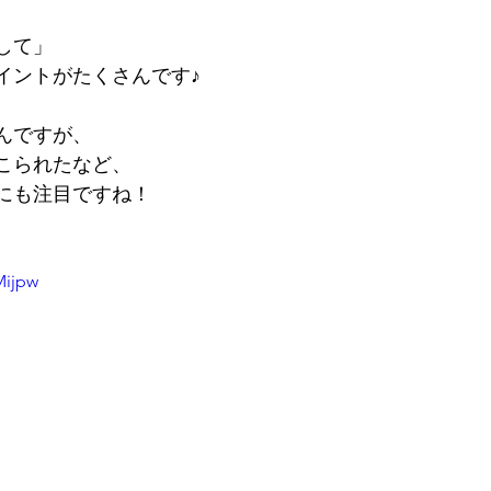
して」
イントがたくさんです♪
んですが、
こられたなど、
にも注目ですね！
Mijpw