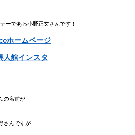
オーナーである小野正文さんです！
ganceホームページ
異人館インスタ
んの名前が
野さんですが