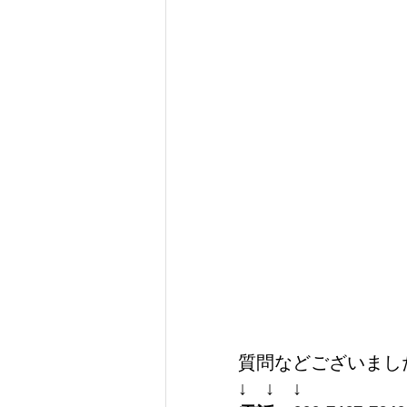
質問などございました
↓　↓　↓