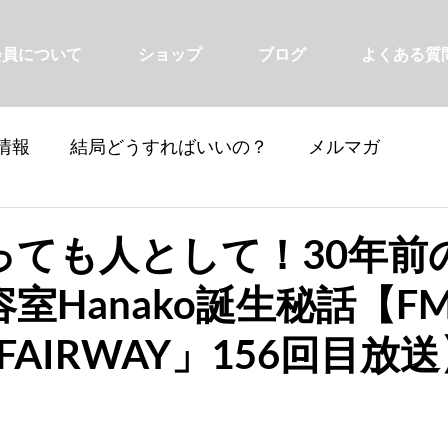
会員について
ショップ
ブログ
よくある質
情報
結局どうすればいいの？
メルマガ
っても人として！30年前
室Hanako誕生秘話【F
 FAIRWAY」156回目放