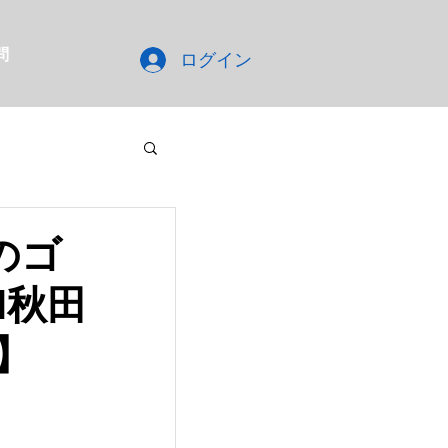
問
ログイン
のゴ
M秋田
送】