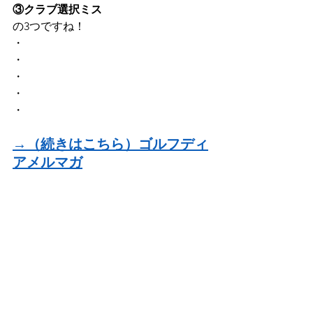
③クラブ選択ミス
の3つですね！
・
・
・
・
・
→（続きはこちら）ゴルフディ
アメルマガ