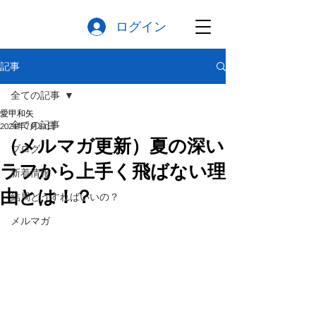
ログイン
記事
全ての記事
愛甲和矢
全ての記事
2024年7月31日
（メルマガ更新）夏の深い
ブログ
ラフから上手く飛ばない理
新着情報
由とは！？
結局どうすればいいの？
メルマガ