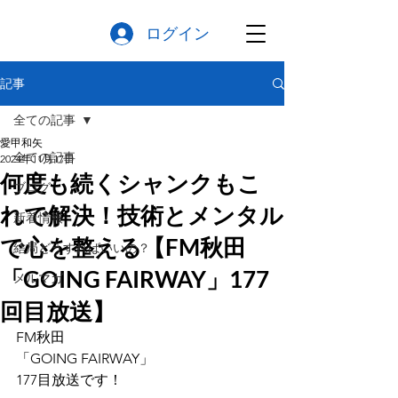
ログイン
記事
全ての記事
愛甲和矢
全ての記事
2024年11月17日
何度も続くシャンクもこ
ブログ
れで解決！技術とメンタル
新着情報
で心を整える【FM秋田
結局どうすればいいの？
「GOING FAIRWAY」177
メルマガ
回目放送】
FM秋田
「GOING FAIRWAY」
177目放送です！