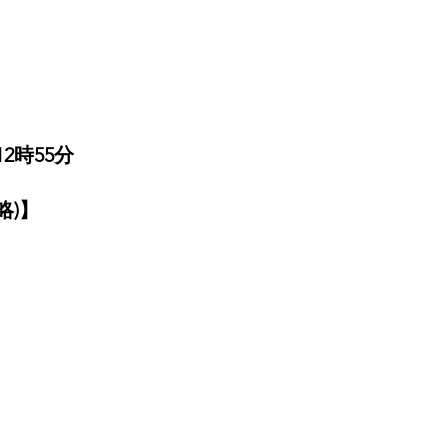
2時55分
略)】