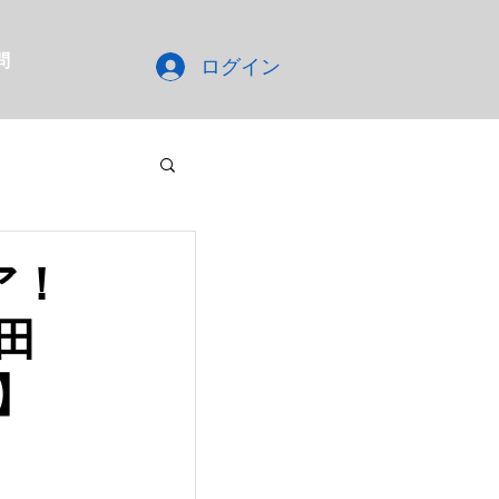
問
ログイン
ア！
田
送】