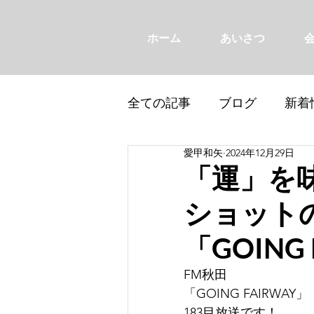
ホーム
あいさつ
全ての記事
ブログ
新着
愛甲和矢
2024年12月29日
「運」を
ショット
「GOING
FM秋田
「GOING FAIRWAY」
183目放送です！