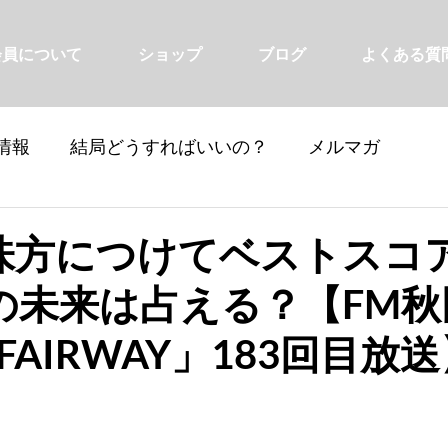
会員について
ショップ
ブログ
よくある質
情報
結局どうすればいいの？
メルマガ
味方につけてベストスコ
の未来は占える？【FM秋
 FAIRWAY」183回目放