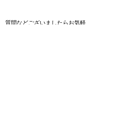
質問などございましたらお気軽
にどうぞ(^^)
↓　↓　↓
電話：080-7697-7940
メール：
info@golfdia.net
→ 公式LINEはこちら
すべて表示
最新記事