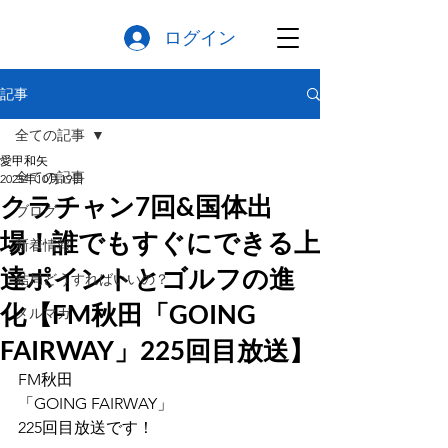
ログイン
記事
全ての記事
愛甲和矢
全ての記事
2025年10月19日
クラチャン7回&国体出
ブログ
場！誰でもすぐにできる上
新着情報
達ポイントとゴルフの進
結局どうすればいいの？
化【FM秋田「GOING
メルマガ
FAIRWAY」225回目放送】
FM秋田
「GOING FAIRWAY」
225回目放送です！