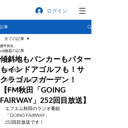
ログイン
記事
全ての記事
愛甲和矢
全ての記事
4月26日
傾斜地もバンカーもパター
ブログ
もインドアゴルフも！サ
新着情報
クラゴルフガーデン！
結局どうすればいいの？
【FM秋田「GOING
メルマガ
FAIRWAY」252回目放送】
エフエム秋田のラジオ番組
「GOING FAIRWAY」
252回目放送です！