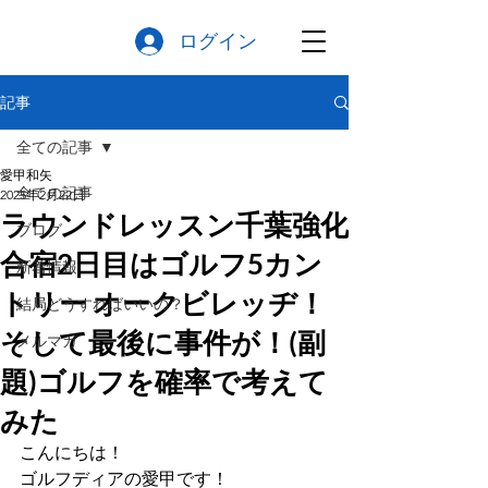
ログイン
記事
全ての記事
愛甲和矢
全ての記事
2025年2月22日
ラウンドレッスン千葉強化
ブログ
合宿2日目はゴルフ5カン
新着情報
トリー オークビレッヂ！
結局どうすればいいの？
そして最後に事件が！(副
メルマガ
題)ゴルフを確率で考えて
みた
こんにちは！
ゴルフディアの愛甲です！