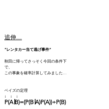
追伸…
”レンタカー当て逃げ事件”
秋田に帰ってさっそく今回の条件下
で、
この事象を確率計算してみました…
ベイズの定理
↓　↓　↓
P(A∣B)=(P(B∣A)P(A))÷P(B)