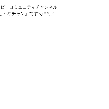
レビ　コミュニティチャンネル
「し～なチャン」です＼(^^)／