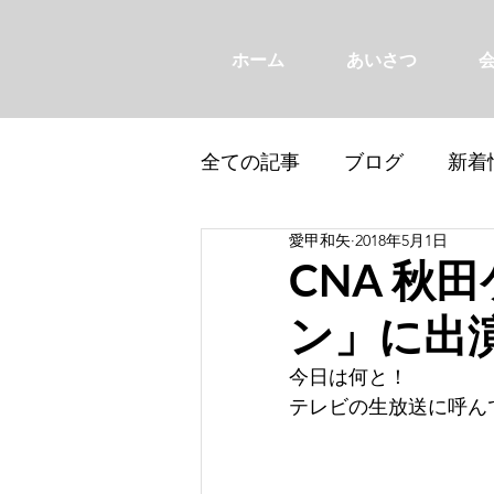
ホーム
あいさつ
全ての記事
ブログ
新着
愛甲和矢
2018年5月1日
CNA 秋
ン」に出
今日は何と！
テレビの生放送に呼んで