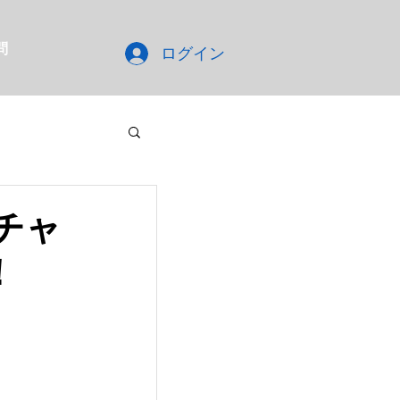
問
ログイン
チャ
！