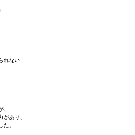
！
られない
が、
力があり、
した。