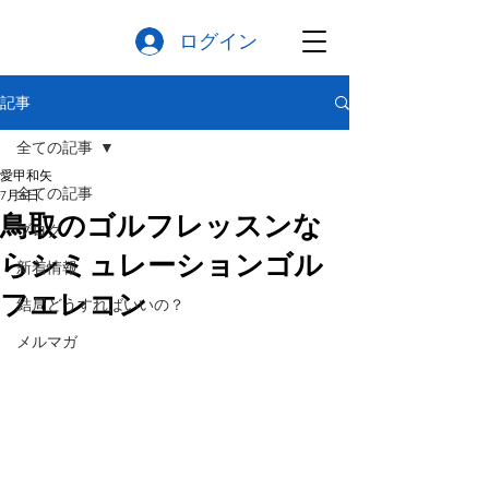
ログイン
記事
全ての記事
愛甲和矢
全ての記事
7月6日
鳥取のゴルフレッスンな
ブログ
らシミュレーションゴル
新着情報
フエレコン
結局どうすればいいの？
メルマガ