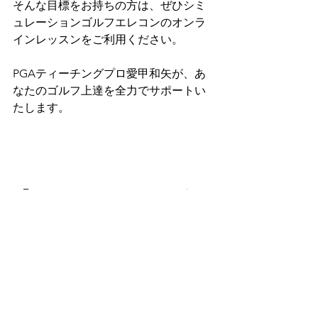
そんな目標をお持ちの方は、ぜひシミ
ュレーションゴルフエレコンのオンラ
インレッスンをご利用ください。
PGAティーチングプロ愛甲和矢が、あ
なたのゴルフ上達を全力でサポートい
たします。
【シミュレーションゴル
フ エレコン 店舗情報】
住所：
〒680-0153 鳥取県鳥取市国府町
法花寺104-1
電話番号：
0857-30-5438
営業時間：
6：00 - 21：00（不定休）