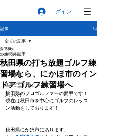
ログイン
記事
全ての記事
愛甲和矢
全ての記事
2021年5月6日
秋田県の打ち放題ゴルフ練
ブログ
習場なら、にかほ市のイン
新着情報
ドアゴルフ練習場へ
結局どうすればいいの？
秋田県のプロゴルファーの愛甲です！
メルマガ
現在は秋田市を中心にゴルフのレッス
ン活動をしております！
秋田県にかほ市にあります、