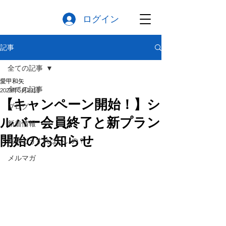
ログイン
記事
全ての記事
愛甲和矢
全ての記事
2023年5月23日
【キャンペーン開始！】シ
ブログ
ルバー会員終了と新プラン
新着情報
開始のお知らせ
結局どうすればいいの？
メルマガ