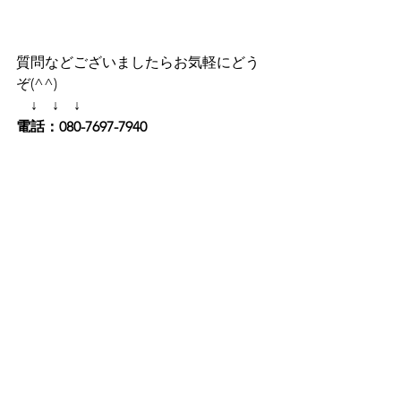
質問などございましたらお気軽にどう
ぞ(^^)
　↓　↓　↓
電話：080-7697-7940
メール：info@golfdia.net
またはゴルフディア公式LINEからお気
軽に♪　
　↓　↓　↓
【ゴルフディア公式LINE友達追加でプ
レゼント】
LINEでプレゼントやご案内をしてるの
で友達追加お願いいたします(^^♪   
→https://golfdia.net/line
＝＝＝＝＝＝＝＝＝＝＝＝＝＝＝＝       