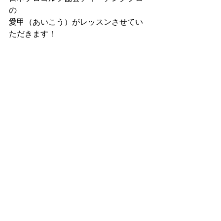
の
愛甲（あいこう）がレッスンさせてい
ただきます！  
まずはゴルフの悩みや目標をヒアリン
グし、
なるべく一回で解決するためのレッス
ン
をご提供しております。
スライスボールやフックボール、
ダフリ、トップなどは
1回のレッスンで
直して
おり、
多くの方に喜んでいただいているゴル
フレッスンです(^^)
→出張レッスン詳細はこちら