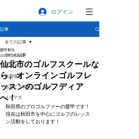
ログイン
記事
全ての記事
愛甲和矢
全ての記事
2021年2月20日
仙北市のゴルフスクールな
ブログ
ら、オンラインゴルフレ
新着情報
ッスンのゴルフディア
結局どうすればいいの？
へ！
メルマガ
秋田県のプロゴルファーの愛甲です！
現在は秋田市を中心にゴルフのレッス
ン活動をしております！