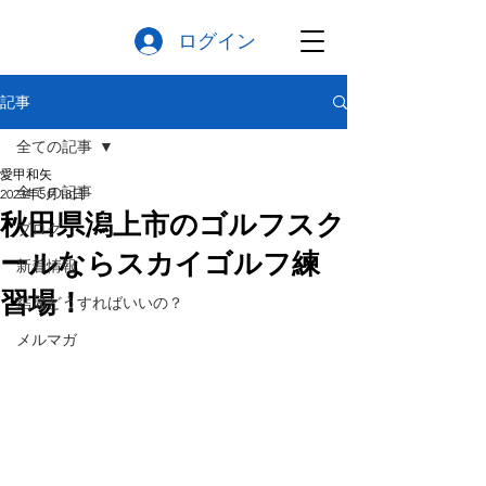
ログイン
記事
全ての記事
愛甲和矢
全ての記事
2023年5月18日
秋田県潟上市のゴルフスク
ブログ
ールならスカイゴルフ練
新着情報
習場！
結局どうすればいいの？
メルマガ