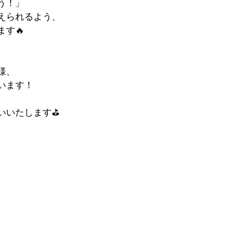
う！」
えられるよう、
す🔥
様、
います！
いいたします⛳