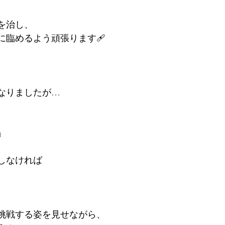
を治し、
に臨めるよう頑張ります🩹
なりましたが…
」
、
しなければ
。
挑戦する姿を見せながら、