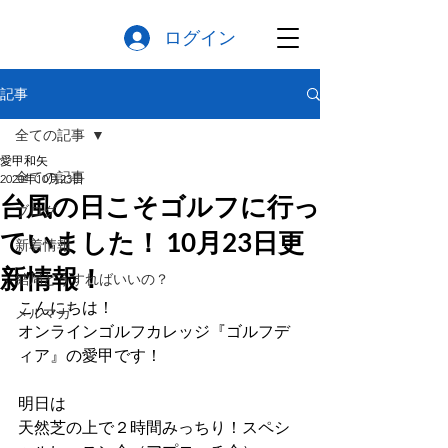
ログイン
記事
全ての記事
愛甲和矢
全ての記事
2020年10月23日
台風の日こそゴルフに行っ
ブログ
ていました！ 10月23日更
新着情報
新情報！
結局どうすればいいの？
こんにちは！
メルマガ
オンラインゴルフカレッジ『ゴルフデ
ィア』の愛甲です！
明日は
天然芝の上で２時間みっちり！スペシ