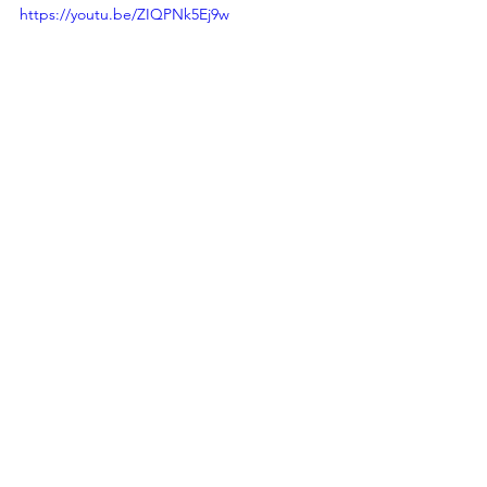
https://youtu.be/ZIQPNk5Ej9w
Youtubeにアップしている動画はほんの
少しですが、
ゴルフディアに入学していただくと、
自宅でも楽しく練習できてゴルフが上
達する
レッスン動画が満載です(^^♪  
無料体験入学も実施中ですので、
お気軽にどうぞ(^^) 
→無料体験入学はこちらから