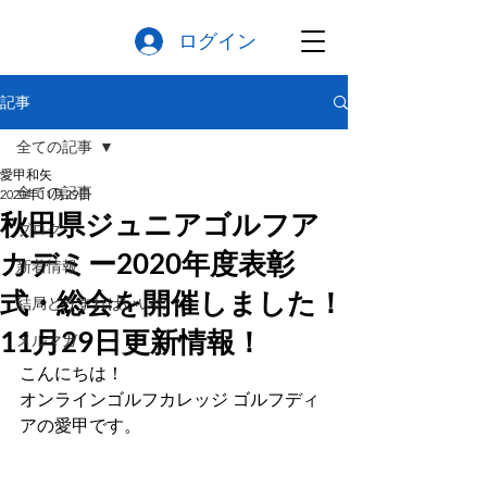
ログイン
記事
全ての記事
愛甲和矢
全ての記事
2020年11月29日
秋田県ジュニアゴルフア
ブログ
カデミー2020年度表彰
新着情報
式・総会を開催しました！
結局どうすればいいの？
11月29日更新情報！
メルマガ
こんにちは！ 
オンラインゴルフカレッジ ゴルフディ
アの愛甲です。