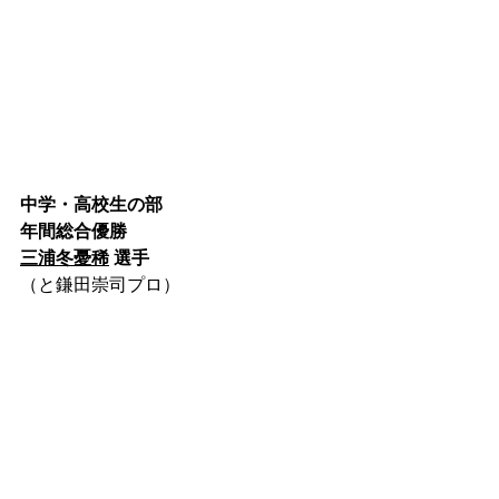
中学・高校生の部
年間総合優勝
三浦冬憂稀
 選手
（と鎌田崇司プロ）