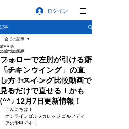
ログイン
記事
全ての記事
愛甲和矢
全ての記事
2020年12月7日
フォローで左肘が引ける癖
ブログ
「チキンウイング」の直
新着情報
し方！スイング比較動画で
結局どうすればいいの？
見るだけで直せる！かも
メルマガ
(^^♪ 12月7日更新情報！
こんにちは！ 
オンラインゴルフカレッジ ゴルフディ
アの愛甲です！