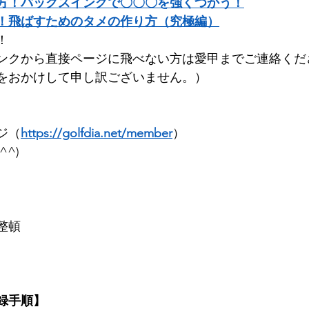
方！バックスイングで〇〇〇を強くつかう！
！飛ばすためのタメの作り方（究極編）
        
ンクから直接ページに飛べない方は愛甲までご連絡くだ
をおかけして申し訳ございません。）
ジ（
https://golfdia.net/member
）      
      
整頓
録手順】