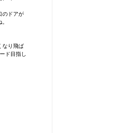
口のドアが
ね。
くなり飛ば
ヤード目指し