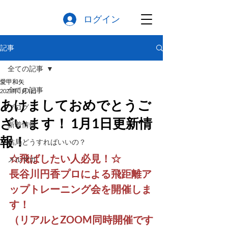
ログイン
記事
全ての記事
愛甲和矢
全ての記事
2021年1月1日
あけましておめでとうご
ブログ
ざいます！ 1月1日更新情
新着情報
報！
結局どうすればいいの？
☆飛ばしたい人必見！☆
メルマガ
長谷川円香プロによる飛距離ア
ップトレーニング会を開催しま
す！
（リアルとZOOM同時開催です