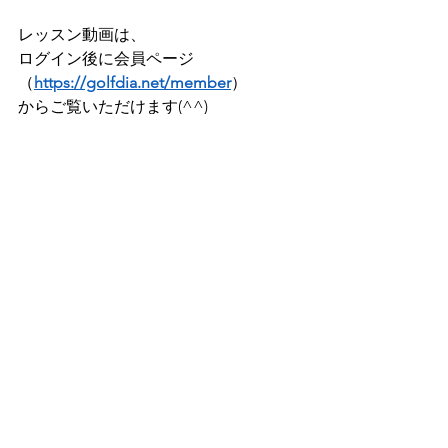
レッスン動画は、 
ログイン後に会員ページ
（
https://golfdia.net/member
）      
からご覧いただけます(^^)        
他にも    
・ゴルフ図書館の整理整頓
を行いました！
【ゴルフディア入学手順】
１、まずは会員登録をする 
​２、支払い情報（クレジットカードか
Paypal）を入力する 
３、7日間体験入学がスタート！   