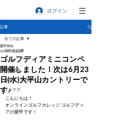
ログイン
記事
全ての記事
愛甲和矢
全ての記事
2021年5月25日
ゴルフディアミニコンペ
ブログ
開催しました！次は6月23
新着情報
日(水)大平山カントリーで
結局どうすればいいの？
す♪
メルマガ
こんにちは！
オンラインゴルフカレッジ ゴルフディ
アの愛甲です！