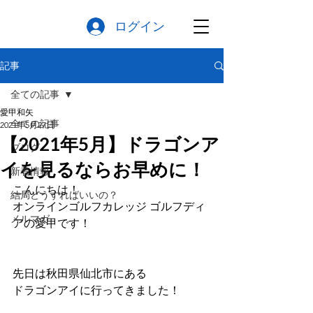
ログイン
記事
全ての記事
愛甲和矢
全ての記事
2021年5月27日
【2021年5月】ドラゴンア
ブログ
イを見るならお早めに！
新着情報
こんにちは！
結局どうすればいいの？
オンラインゴルフカレッジ ゴルフディ
メルマガ
アの愛甲です！
先日は秋田県仙北市にある
ドラゴンアイに行ってきました！