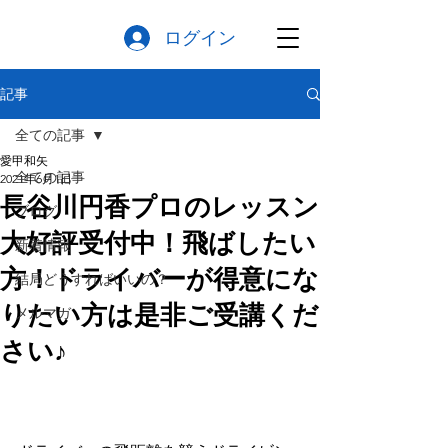
ログイン
記事
全ての記事
愛甲和矢
全ての記事
2021年6月1日
長谷川円香プロのレッスン
ブログ
大好評受付中！飛ばしたい
新着情報
方！ドライバーが得意にな
結局どうすればいいの？
りたい方は是非ご受講くだ
メルマガ
さい♪