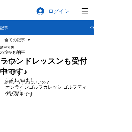
ログイン
記事
全ての記事
愛甲和矢
全ての記事
2021年6月2日
ラウンドレッスンも受付
ブログ
中です♪
新着情報
こんにちは！
結局どうすればいいの？
オンラインゴルフカレッジ ゴルフディ
メルマガ
アの愛甲です！