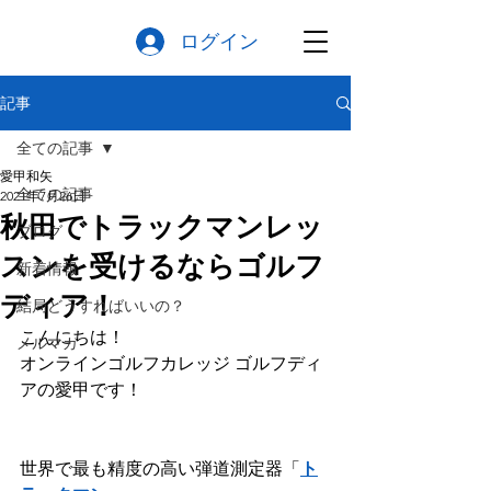
ログイン
記事
全ての記事
愛甲和矢
全ての記事
2021年7月26日
秋田でトラックマンレッ
ブログ
スンを受けるならゴルフ
新着情報
ディア！
結局どうすればいいの？
こんにちは！
メルマガ
オンラインゴルフカレッジ ゴルフディ
アの愛甲です！
世界で最も精度の高い弾道測定器「
ト