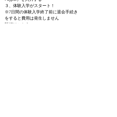
３、体験入学がスタート！
※7日間の体験入学終了前に退会手続き
をすると費用は発生しません
詳細はこちら 
→ 
https://golfdia.net/about-4
より喜んでいただけるサービスを目指
していきますので、
お気づきの点がございましたらご連絡
ください(^^♪
★ポチッと応援クリックしていただけ
ると嬉しいです！
最近人気のゴルフブログも見れます♪