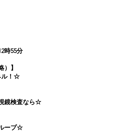
2時55分
略）】
ネル！☆
視鏡検査なら☆
ループ☆