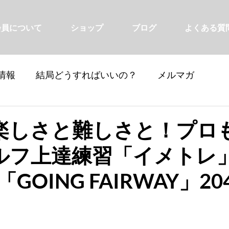
会員について
ショップ
ブログ
よくある質
情報
結局どうすればいいの？
メルマガ
楽しさと難しさと！プロ
ルフ上達練習「イメトレ
GOING FAIRWAY」2