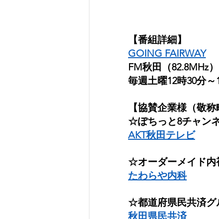
【番組詳細】
GOING FAIRWAY
FM秋田（82.8MHz）
毎週土曜12時30分～1
【協賛企業様（敬称
☆ぽちっと8チャン
AKT秋田テレビ
☆オーダーメイド内
たわらや内科
☆都道府県民共済グ
秋田県民共済