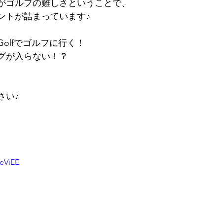
がゴルフの難しさということで、
ントが詰まっています♪
olfでゴルフに行く！
グが入らない！？
さい♪
eViEE