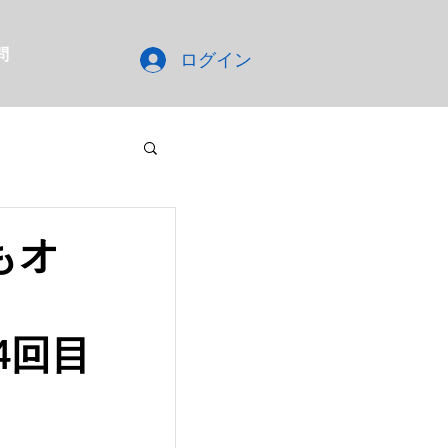
問
ログイン
もオ
」
04回目