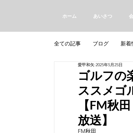
ホーム
あいさつ
全ての記事
ブログ
新着
愛甲和矢
2025年5月25日
ゴルフの
ススメゴ
【FM秋田「
放送】
FM秋田