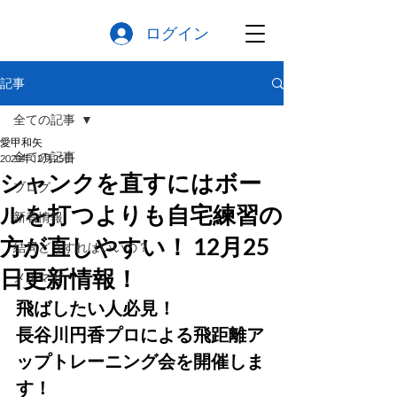
ログイン
記事
全ての記事
愛甲和矢
全ての記事
2020年12月25日
シャンクを直すにはボー
ブログ
ルを打つよりも自宅練習の
新着情報
方が直しやすい！ 12月25
結局どうすればいいの？
日更新情報！
メルマガ
飛ばしたい人必見！
長谷川円香プロによる飛距離ア
ップトレーニング会を開催しま
す！