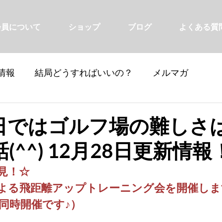
会員について
ショップ
ブログ
よくある質
情報
結局どうすればいいの？
メルマガ
日ではゴルフ場の難しさ
(^^) 12月28日更新情報
見！☆
よる飛距離アップトレーニング会を開催しま
同時開催です♪）