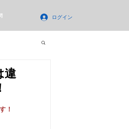
問
ログイン
は違
！
す！