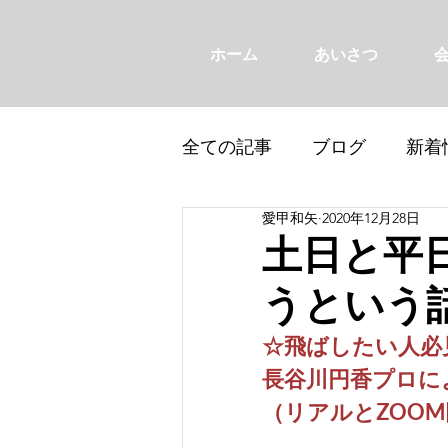
ホーム
あいさつ
全ての記事
ブログ
新着
愛甲和矢
2020年12月28日
土日と平
うという話
☆飛ばしたい人必
長谷川円香プロに
（リアルとZOOM