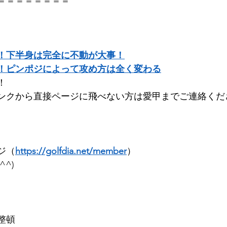
＝＝＝＝＝＝＝＝ 
   
！下半身は完全に不動が大事！
！ピンポジによって攻め方は全く変わる
         
ンクから直接ページに飛べない方は愛甲までご連絡くださ
ジ（
https://golfdia.net/member
）      
      
整頓