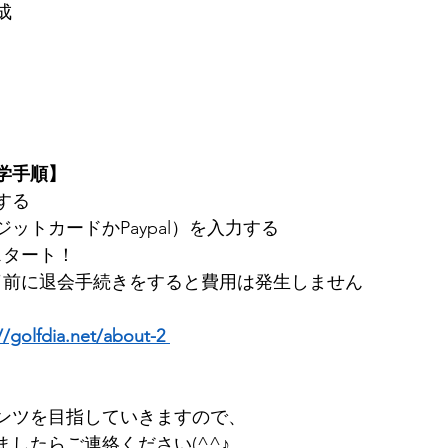
成
学手順】
する 
ットカードかPaypal）を入力する 
ート！   
了前に退会手続きをすると費用は発生しません
/golfdia.net/about-2 
ンツを目指していきますので、
たらご連絡ください(^^♪   