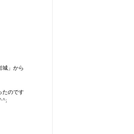
岩城」から
ったのです
^;