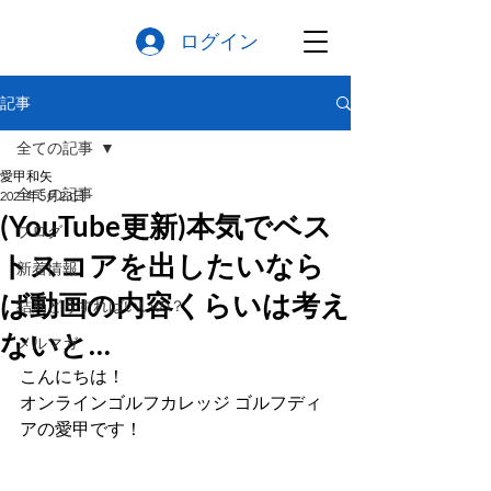
ログイン
記事
全ての記事
愛甲和矢
全ての記事
2021年5月23日
(YouTube更新)本気でベス
ブログ
トスコアを出したいなら
新着情報
ば動画の内容くらいは考え
結局どうすればいいの？
ないと…
メルマガ
こんにちは！
オンラインゴルフカレッジ ゴルフディ
アの愛甲です！