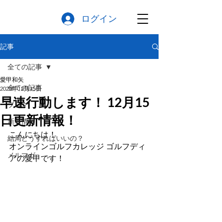
ログイン
記事
全ての記事
愛甲和矢
全ての記事
2020年12月15日
早速行動します！ 12月15
ブログ
日更新情報！
新着情報
こんにちは！
結局どうすればいいの？
オンラインゴルフカレッジ ゴルフディ
メルマガ
アの愛甲です！