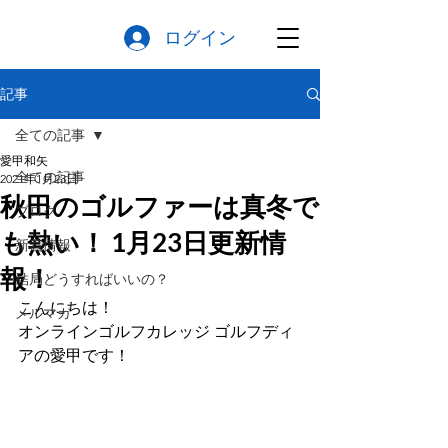
ログイン
記事
全ての記事
愛甲和矢
全ての記事
2021年1月23日
秋田のゴルファーは真冬で
ブログ
も熱い！ 1月23日更新情
新着情報
報！
結局どうすればいいの？
こんにちは！
メルマガ
オンラインゴルフカレッジ ゴルフディ
アの愛甲です！