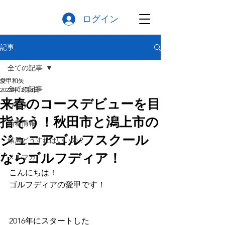
ログイン
記事
全ての記事
愛甲和矢
全ての記事
2023年12月8日
来春のコースデビューを目
ブログ
指そう！秋田市と潟上市の
新着情報
ジュニアゴルフスクール
結局どうすればいいの？
ならゴルフディア！
メルマガ
こんにちは！
ゴルフディアの愛甲です！
2016年にスタートした